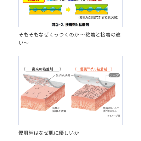
そもそもなぜくっつくのか ～粘着と接着の違
い～
優肌絆はなぜ肌に優しいか