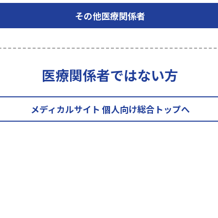
その他医療関係者
共有する
医療関係者ではない方
メディカルサイト 個人向け総合トップへ
フォー
P電話、国際電話など、
1（通話料金有料）
にお電話ください。
かめの上おかけください。