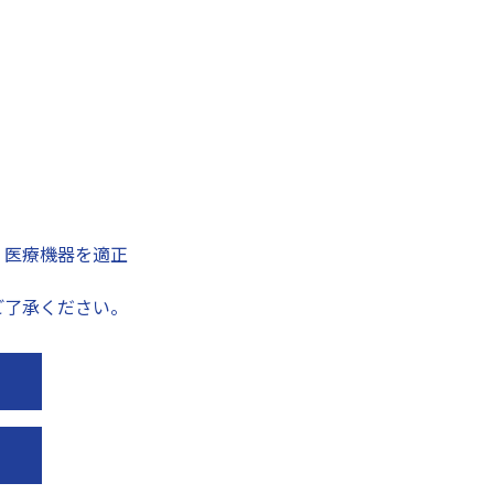
、医療機器を適正
ご了承ください。
NITREAT 【公式】
優肌 口とじテー
スポーツライフをサポートするお
毎日の睡眠をサポートす
役立ち情報を発信
じテープ」です。しっか
フ
くのに、蒸れにくく肌に
プ
のが特長です。