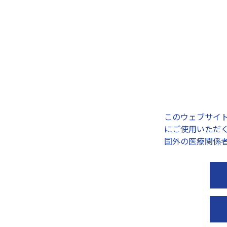
ージ
(
このウェブサイ
にご使用いただ
国外の医療関係
テーピングの 巻き方・貼
口とじテープ
り方
眠をサポートする「口と
」です。しっかりくっつ
体の部位ごとに、最適なテーピン
蒸れにくく肌にやさしい
グの巻き方・貼り方を検索できま
です。
す。