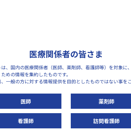
足首・手首・ひじ・ひざ・ウォ
ーキング)
医療関係者の皆さま
トは、国内の医療関係者（医師、薬剤師、看護師等）を対象に
くための情報を集約したものです。
者、一般の方に対する情報提供を目的としたものではない事を
キネロジPRO特設ページ
セルフケアアプリ
「NITREATサポート」
アスリートが選ぶキネロジPRO。
医師
薬剤師
その「特長と貼り方」のガイドで
疲れのない快適なスポーツライ
す
をサポートするセルフケア用ア
看護師
訪問看護師
リ