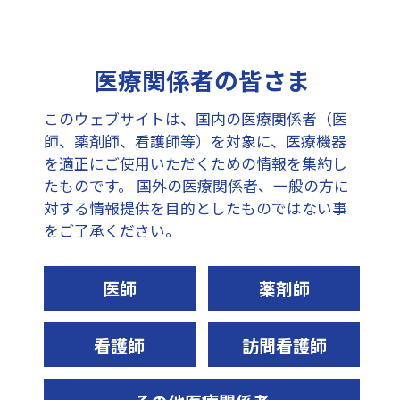
キノセルフ
2.5cm×4m
2.5cm×4m
品番
181-02S
医療関係者の皆さま
価格(税込)
¥3,058
このウェブサイトは、国内の医療関係者（医
師、薬剤師、看護師等）を対象に、医療機器
サイズ
2.5cm×4m
を適正にご使用いただくための情報を集約し
たものです。
国外の医療関係者、一般の方に
個装入数
12巻
対する情報提供を目的としたものではない事
をご了承ください。
入数/外箱
16箱
JANコード
4976006711447
医師
薬剤師
看護師
訪問看護師