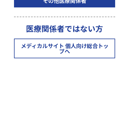
その他医療関係者
医療関係者ではない方
キノセルフ
キノセルフ
メディカルサイト 個人向け総合トッ
5cm×4m
8cm×4m
プへ
よくある質問
Q：
圧迫固定に適している製品はありますか？
Q：
伸縮性があるのはどれですか？