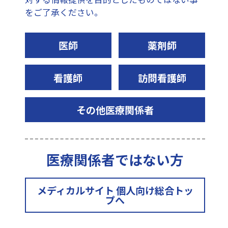
皮膚やテープを引っ張った状態や縮めた状態では使用
をご了承ください。
しないでください。
テープを固定するときには、上からしっかりと押さえ
るようにしてください。
医師
薬剤師
再使用しないでください。
看護師
訪問看護師
保管方法
直射日光を避け、湿度の少ない涼しい場所で保存
その他医療関係者
用途
ガーゼ、各種チューブ・ドレーン等の固定
医療関係者ではない方
有効期間
メディカルサイト 個人向け総合トッ
製造後3年(使用期限は包装に記載)
プへ