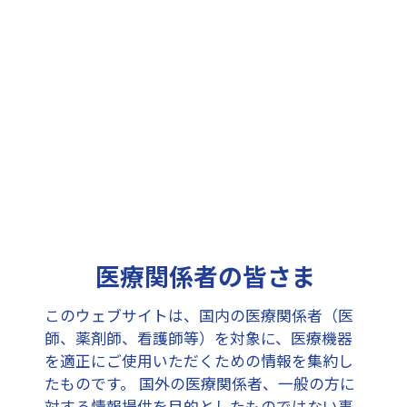
③完成
医療関係者の皆さま
使用上の注意
このウェブサイトは、国内の医療関係者（医
本品は医療用以外には使用しないでください。
師、薬剤師、看護師等）を対象に、医療機器
かゆみ・かぶれ・湿疹などの症状が現れたときには、
を適正にご使用いただくための情報を集約し
速やかに使用を中止して下さい。
たものです。
国外の医療関係者、一般の方に
傷口には使用しないでください。
対する情報提供を目的としたものではない事